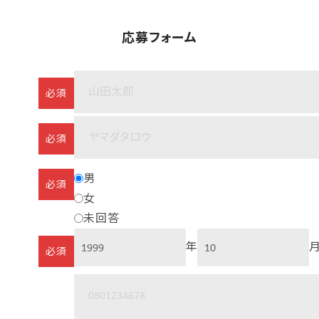
応募フォーム
必須
必須
男
必須
女
未回答
年
必須