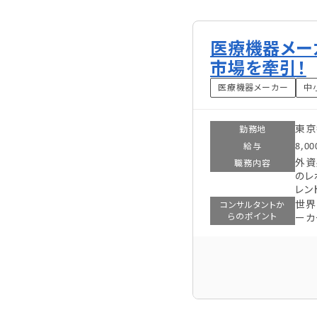
医療機器メー
市場を牽引！
医療機器メーカー
中
東京
勤務地
8,00
給与
外資
職務内容
のレ
レン
世界
コンサルタントか
らのポイント
ーカ