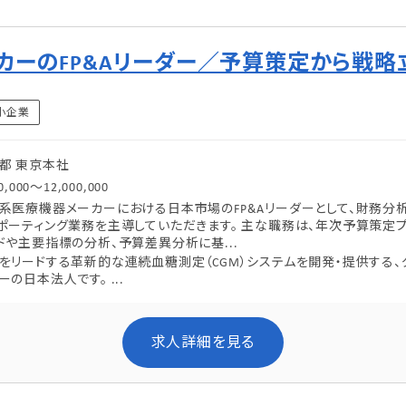
カーのFP&Aリーダー／予算策定から戦略
小企業
都
東京本社
0,000～12,000,000
系医療機器メーカーにおける日本市場のFP&Aリーダーとして、財務分
ポーティング業務を主導していただきます。 主な職務は、年次予算策定
ドや主要指標の分析、予算差異分析に基...
をリードする革新的な連続血糖測定（CGM）システムを開発・提供する
ーの日本法人です。 ...
求人詳細を見る